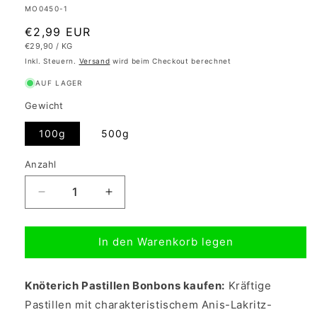
SKU:
MO0450-1
Normaler
€2,99 EUR
GRUNDPREIS
PRO
€29,90
/
KG
Preis
Inkl. Steuern.
Versand
wird beim Checkout berechnet
AUF LAGER
Gewicht
100g
500g
Anzahl
Verringere
Erhöhe
die
die
Menge
Menge
In den Warenkorb legen
für
für
Knöterich
Knöterich
Pastillen
Pastillen
Knöterich Pastillen Bonbons kaufen:
Kräftige
Bonbons
Bonbons
-
-
Pastillen mit charakteristischem Anis-Lakritz-
Kräuterbonbons
Kräuterbonbons