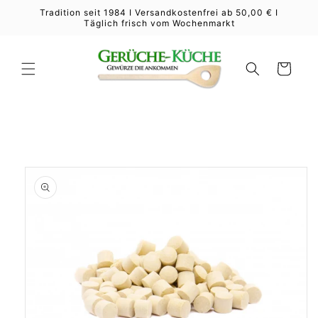
Direkt
Tradition seit 1984 I Versandkostenfrei ab 50,00 € I
zum
Täglich frisch vom Wochenmarkt
Inhalt
Warenkorb
duktinformationen
ingen