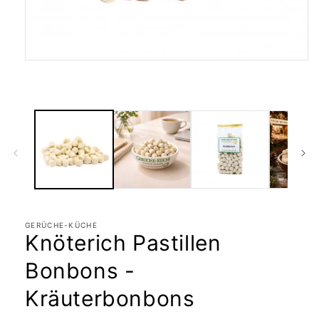
Medien
1
in
Modal
öffnen
GERÜCHE-KÜCHE
Knöterich Pastillen
Bonbons -
Kräuterbonbons