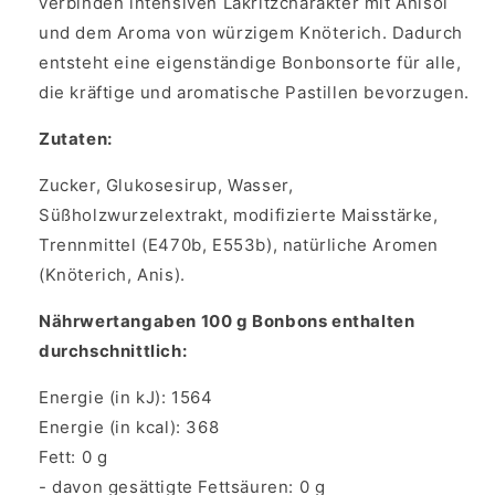
verbinden intensiven Lakritzcharakter mit Anisöl
und dem Aroma von würzigem Knöterich. Dadurch
entsteht eine eigenständige Bonbonsorte für alle,
die kräftige und aromatische Pastillen bevorzugen.
Zutaten:
Zucker, Glukosesirup, Wasser,
Süßholzwurzelextrakt, modifizierte Maisstärke,
Trennmittel (E470b, E553b), natürliche Aromen
(Knöterich, Anis).
Nährwertangaben 100 g Bonbons enthalten
durchschnittlich:
Energie (in kJ): 1564
Energie (in kcal): 368
Fett: 0 g
- davon gesättigte Fettsäuren: 0 g