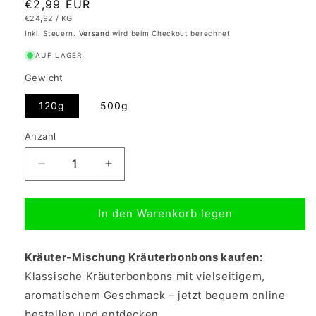
Normaler
€2,99 EUR
GRUNDPREIS
PRO
€24,92
/
KG
Preis
Inkl. Steuern.
Versand
wird beim Checkout berechnet
AUF LAGER
Gewicht
120g
500g
Anzahl
Verringere
Erhöhe
die
die
Menge
Menge
In den Warenkorb legen
für
für
Kräuter-
Kräuter-
Mischung
Mischung
Kräuter-Mischung Kräuterbonbons kaufen:
-
-
Kräuterbonbons
Kräuterbonbons
Klassische Kräuterbonbons mit vielseitigem,
aromatischem Geschmack – jetzt bequem online
bestellen und entdecken.