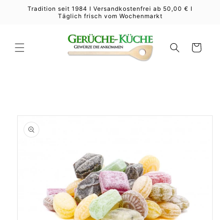
Direkt
Tradition seit 1984 I Versandkostenfrei ab 50,00 € I
zum
Täglich frisch vom Wochenmarkt
Inhalt
Warenkorb
duktinformationen
ingen