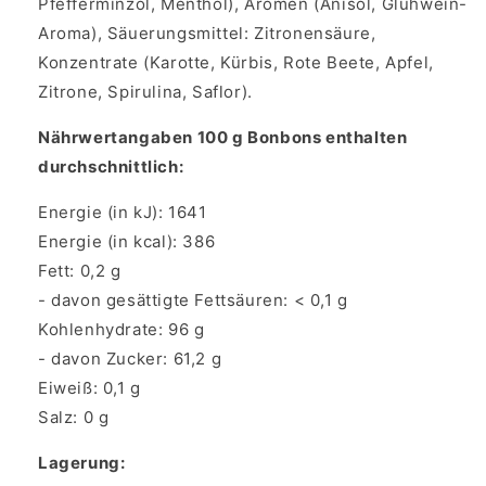
Pfefferminzöl, Menthol), Aromen (Anisöl, Glühwein-
Aroma), Säuerungsmittel: Zitronensäure,
Konzentrate (Karotte, Kürbis, Rote Beete, Apfel,
Zitrone, Spirulina, Saflor).
Nährwertangaben 100 g Bonbons enthalten
durchschnittlich:
Energie (in kJ): 1641
Energie (in kcal): 386
Fett: 0,2 g
- davon gesättigte Fettsäuren: < 0,1 g
Kohlenhydrate: 96 g
- davon Zucker: 61,2 g
Eiweiß: 0,1 g
Salz: 0 g
Lagerung: