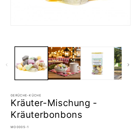
Medien
1
in
Modal
öffnen
GERÜCHE-KÜCHE
Kräuter-Mischung -
Kräuterbonbons
SKU:
MO0005-1