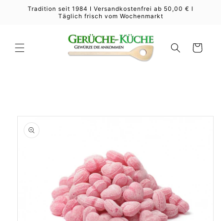
Direkt
Tradition seit 1984 I Versandkostenfrei ab 50,00 € I
zum
Täglich frisch vom Wochenmarkt
Inhalt
Warenkorb
duktinformationen
ingen