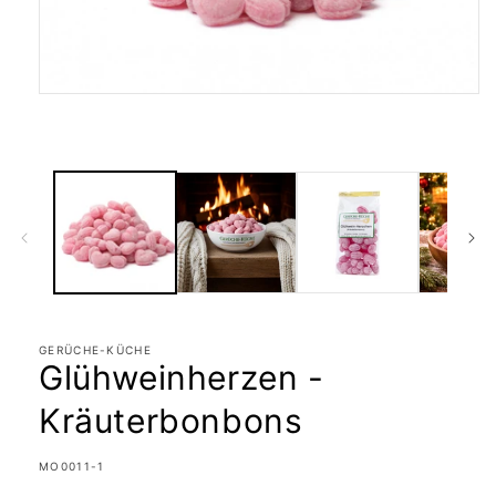
Medien
1
in
Modal
öffnen
GERÜCHE-KÜCHE
Glühweinherzen -
Kräuterbonbons
SKU:
MO0011-1