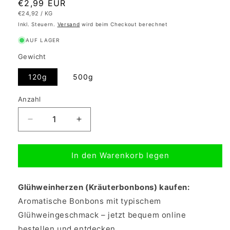
Normaler
€2,99 EUR
GRUNDPREIS
PRO
€24,92
/
KG
Preis
Inkl. Steuern.
Versand
wird beim Checkout berechnet
AUF LAGER
Gewicht
120g
500g
Anzahl
Verringere
Erhöhe
die
die
Menge
Menge
In den Warenkorb legen
für
für
Glühweinherzen
Glühweinherzen
-
-
Glühweinherzen (Kräuterbonbons) kaufen:
Kräuterbonbons
Kräuterbonbons
Aromatische Bonbons mit typischem
Glühweingeschmack – jetzt bequem online
bestellen und entdecken.