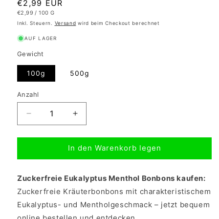
Normaler
€2,99 EUR
GRUNDPREIS
PRO
€2,99
/
100 G
Preis
Inkl. Steuern.
Versand
wird beim Checkout berechnet
AUF LAGER
Gewicht
100g
500g
Anzahl
Verringere
Erhöhe
die
die
Menge
Menge
In den Warenkorb legen
für
für
Zuckerfreie
Zuckerfreie
Eukalyptus
Eukalyptus
Zuckerfreie Eukalyptus Menthol Bonbons kaufen:
Menthol
Menthol
Bonbons
Bonbons
Zuckerfreie Kräuterbonbons mit charakteristischem
Eukalyptus- und Mentholgeschmack – jetzt bequem
online bestellen und entdecken.