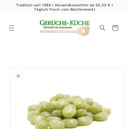
Direkt
Tradition seit 1984 I Versandkostenfrei ab 50,00 € I
zum
Täglich frisch vom Wochenmarkt
Inhalt
Warenkorb
duktinformationen
ingen