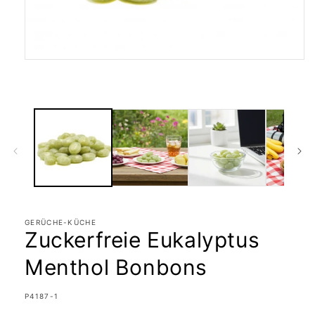
Medien
1
in
Modal
öffnen
GERÜCHE-KÜCHE
Zuckerfreie Eukalyptus
Menthol Bonbons
SKU:
P4187-1