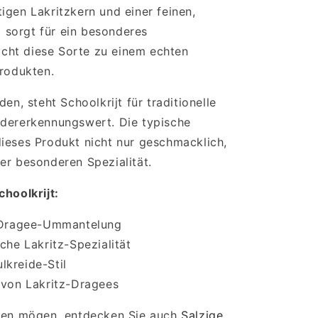
igen Lakritzkern und einer feinen,
sorgt für ein besonderes
cht diese Sorte zu einem echten
produkten.
en, steht Schoolkrijt für traditionelle
edererkennungswert. Die typische
ieses Produkt nicht nur geschmacklich,
er besonderen Spezialität.
choolkrijt:
r Dragee-Ummantelung
che Lakritz-Spezialität
lkreide-Stil
 von Lakritz-Dragees
äten mögen, entdecken Sie auch
Salzige