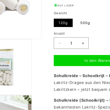
AUF LAGER
Gewicht
120g
500g
Anzahl
Verringere
Erhöhe
die
die
Menge
Menge
In den Waren
für
für
Schulkreide
Schulkreide
-
-
Schulkreide – Schoolkrijt –
Schoolkrijt
Schoolkrijt
-
-
Lakritz-Dragee aus den Nie
Lakritz-
Lakritz-
Lakritzkern – jetzt bequem 
Dragee
Dragee
Schulkreide (Schoolkrijt) –
bekanntesten Lakritz-Spezia