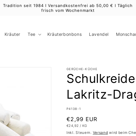
Tradition seit 1984 I Versandkostenfrei ab 50,00 € I Täglich
frisch vom Wochenmarkt
Kräuter
Tee
Kräuterbonbons
Lavendel
Monschau
GERÜCHE-KÜCHE
Schulkreide 
Lakritz-Dr
SKU:
P4138-1
Normaler
€2,99 EUR
GRUNDPREIS
PRO
€24,92
/
KG
Preis
Inkl. Steuern.
Versand
wird beim Che