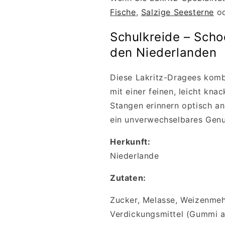
Fische
,
Salzige Seesterne
o
Schulkreide – Schoo
den Niederlanden
Diese Lakritz-Dragees komb
mit einer feinen, leicht kna
Stangen erinnern optisch an
ein unverwechselbares Genu
Herkunft:
Niederlande
Zutaten:
Zucker, Melasse, Weizenmehl
Verdickungsmittel (Gummi ar