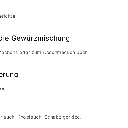
erichte
 die Gewürzmischung
 Kochens oder zum Abschmecken über
erung
en
rlauch, Knoblauch, Schabzigerklee,