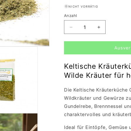
NICHT VORRÄTIG
Anzahl
Verringere
Erhöhe
die
die
Menge
Menge
Ausver
für
für
Keltische
Keltische
Kräuterküche
Kräuterküche
Keltische Kräuter
(Gewürzmischung)
(Gewürzmisc
30g
30g
Wilde Kräuter für 
Die Keltische Kräuterküche
Wildkräuter und Gewürze zu
Gundelrebe, Brennnessel und
charaktervolles und kräute
Ideal für Eintöpfe, Gemüse 