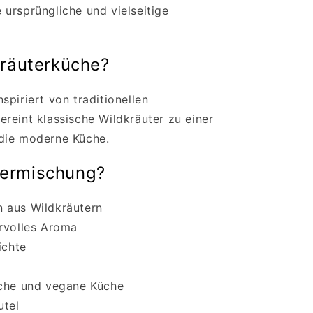
ursprüngliche und vielseitige
Kräuterküche?
piriert von traditionellen
reint klassische Wildkräuter zu einer
die moderne Küche.
termischung?
 aus Wildkräutern
ervolles Aroma
ichte
sche und vegane Küche
utel