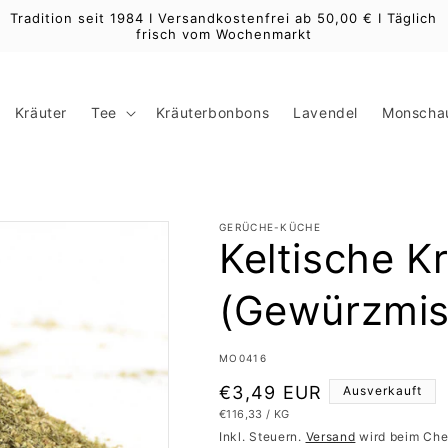
Tradition seit 1984 I Versandkostenfrei ab 50,00 € I Täglich
frisch vom Wochenmarkt
Kräuter
Tee
Kräuterbonbons
Lavendel
Monschau
GERÜCHE-KÜCHE
Keltische K
(Gewürzmis
SKU:
MO0416
Normaler
€3,49 EUR
Ausverkauft
GRUNDPREIS
PRO
€116,33
/
KG
Preis
Inkl. Steuern.
Versand
wird beim Che