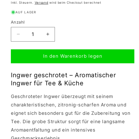
Inkl. Steuern.
Versand
wird beim Checkout berechnet
AUF LAGER
Anzahl
Verringere
Erhöhe
die
die
Menge
Menge
In den Warenkorb legen
für
für
Ingwer
Ingwer
(geschrotet)
(geschrotet)
Ingwer geschrotet – Aromatischer
50g
50g
Ingwer für Tee & Küche
Geschroteter Ingwer überzeugt mit seinem
charakteristischen, zitronig-scharfen Aroma und
eignet sich besonders gut für die Zubereitung von
Tee. Die grobe Struktur sorgt für eine langsame
Aromaentfaltung und ein intensives
Geschmackserlebnis.