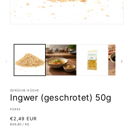
Medien
1
in
Modal
öffnen
GERÜCHE-KÜCHE
Ingwer (geschrotet) 50g
SKU:
P3934
Normaler
€2,49 EUR
GRUNDPREIS
PRO
€49,80
/
KG
Preis