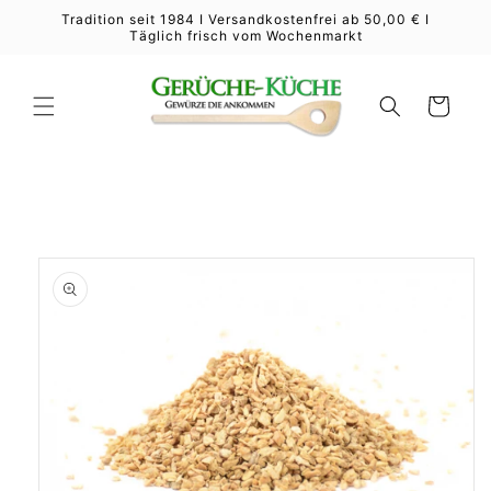
Direkt
Tradition seit 1984 I Versandkostenfrei ab 50,00 € I
zum
Täglich frisch vom Wochenmarkt
Inhalt
Warenkorb
duktinformationen
ingen