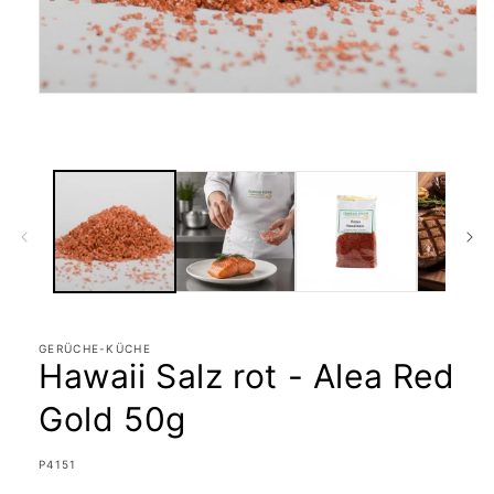
Medien
1
in
Modal
öffnen
GERÜCHE-KÜCHE
Hawaii Salz rot - Alea Red
Gold 50g
SKU:
P4151