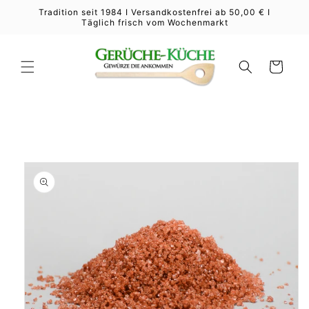
Direkt
Tradition seit 1984 I Versandkostenfrei ab 50,00 € I
zum
Täglich frisch vom Wochenmarkt
Inhalt
Warenkorb
duktinformationen
ingen