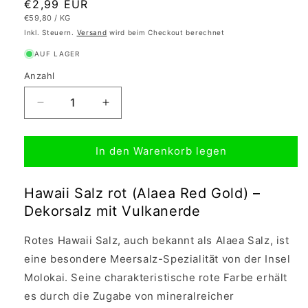
Normaler
€2,99 EUR
GRUNDPREIS
PRO
€59,80
/
KG
Preis
Inkl. Steuern.
Versand
wird beim Checkout berechnet
AUF LAGER
Anzahl
Verringere
Erhöhe
die
die
Menge
Menge
In den Warenkorb legen
für
für
Hawaii
Hawaii
Salz
Salz
Hawaii Salz rot (Alaea Red Gold) –
rot
rot
Dekorsalz mit Vulkanerde
-
-
Alea
Alea
Red
Red
Rotes Hawaii Salz, auch bekannt als Alaea Salz, ist
Gold
Gold
eine besondere Meersalz-Spezialität von der Insel
50g
50g
Molokai. Seine charakteristische rote Farbe erhält
es durch die Zugabe von mineralreicher