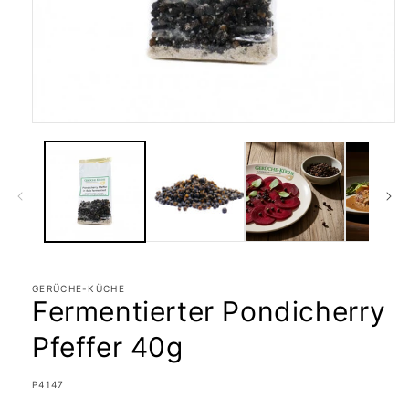
Medien
1
in
Modal
öffnen
GERÜCHE-KÜCHE
Fermentierter Pondicherry
Pfeffer 40g
SKU:
P4147