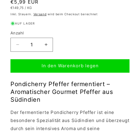
Normaler
€5,99 EUR
GRUNDPREIS
PRO
€149,75
/
KG
Preis
Inkl. Steuern.
Versand
wird beim Checkout berechnet
AUF LAGER
Anzahl
Verringere
Erhöhe
die
die
Menge
Menge
In den Warenkorb legen
für
für
Fermentierter
Fermentierter
Pondicherry
Pondicherry
Pondicherry Pfeffer fermentiert –
Pfeffer
Pfeffer
Aromatischer Gourmet Pfeffer aus
40g
40g
Südindien
Der fermentierte Pondicherry Pfeffer ist eine
besondere Spezialität aus Südindien und überzeugt
durch sein intensives Aroma und seine