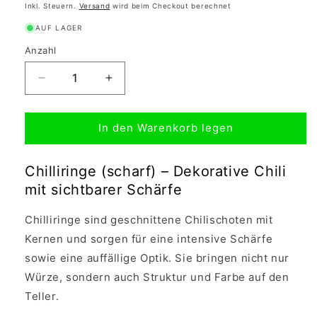
Inkl. Steuern.
Versand
wird beim Checkout berechnet
AUF LAGER
Anzahl
Verringere
Erhöhe
die
die
Menge
Menge
In den Warenkorb legen
für
für
Chiliringe
Chiliringe
(scharf)
(scharf)
Chilliringe (scharf) – Dekorative Chili
15g
15g
mit sichtbarer Schärfe
Chilliringe sind geschnittene Chilischoten mit
Kernen und sorgen für eine intensive Schärfe
sowie eine auffällige Optik. Sie bringen nicht nur
Würze, sondern auch Struktur und Farbe auf den
Teller.