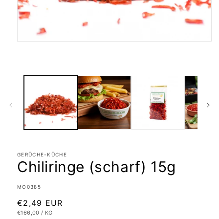
Medien
1
in
Modal
öffnen
GERÜCHE-KÜCHE
Chiliringe (scharf) 15g
SKU:
MO0385
Normaler
€2,49 EUR
GRUNDPREIS
PRO
€166,00
/
KG
Preis