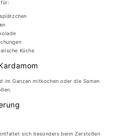
für:
splätzchen
sen
kolade
schungen
talische Küche
 Kardamom
nd im Ganzen mitkochen oder die Samen
oßen.
erung
entfaltet sich besonders beim Zerstoßen