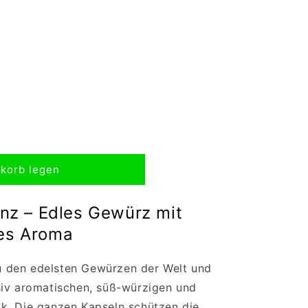
korb legen
z – Edles Gewürz mit
ves Aroma
 den edelsten Gewürzen der Welt und
siv aromatischen, süß-würzigen und
k. Die ganzen Kapseln schützen die