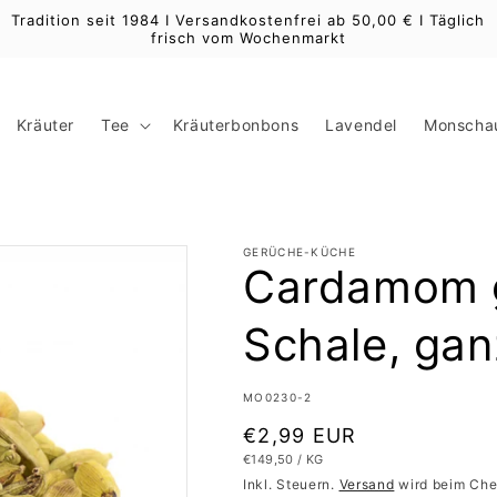
Tradition seit 1984 I Versandkostenfrei ab 50,00 € I Täglich
frisch vom Wochenmarkt
Kräuter
Tee
Kräuterbonbons
Lavendel
Monschau
GERÜCHE-KÜCHE
Cardamom g
Schale, ga
SKU:
MO0230-2
Normaler
€2,99 EUR
GRUNDPREIS
PRO
€149,50
/
KG
Preis
Inkl. Steuern.
Versand
wird beim Che