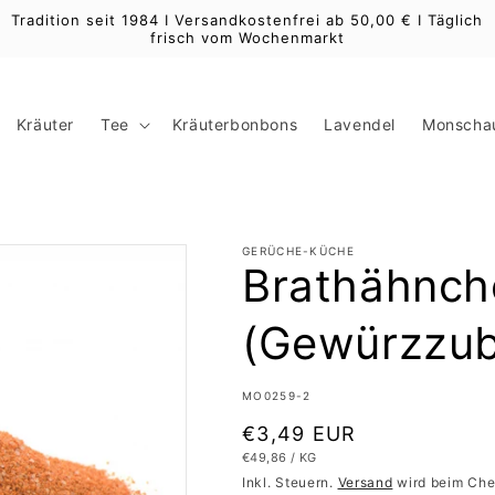
Tradition seit 1984 I Versandkostenfrei ab 50,00 € I Täglich
frisch vom Wochenmarkt
Kräuter
Tee
Kräuterbonbons
Lavendel
Monschau
GERÜCHE-KÜCHE
Brathähnch
(Gewürzzub
SKU:
MO0259-2
Normaler
€3,49 EUR
GRUNDPREIS
PRO
€49,86
/
KG
Preis
Inkl. Steuern.
Versand
wird beim Che