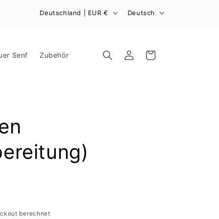
L
S
Deutschland | EUR €
Deutsch
a
p
n
r
d
a
Warenkorb
Einloggen
er Senf
Zubehör
/
c
R
h
e
e
g
en
i
ereitung)
o
n
ckout berechnet