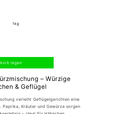
1kg
korb legen
eitung)
ürzmischung – Würzige
chen & Geflügel
chung verleiht Geflügelgerichten eine
e. Paprika, Kräuter und Gewürze sorgen
kserlebnis – ideal für Hähnchen,