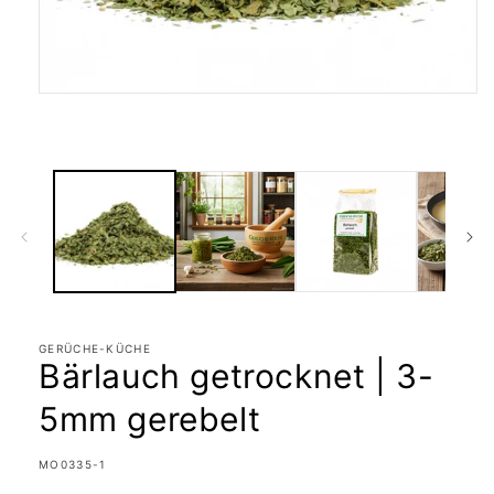
Medien
1
in
Modal
öffnen
GERÜCHE-KÜCHE
Bärlauch getrocknet | 3-
5mm gerebelt
SKU:
MO0335-1