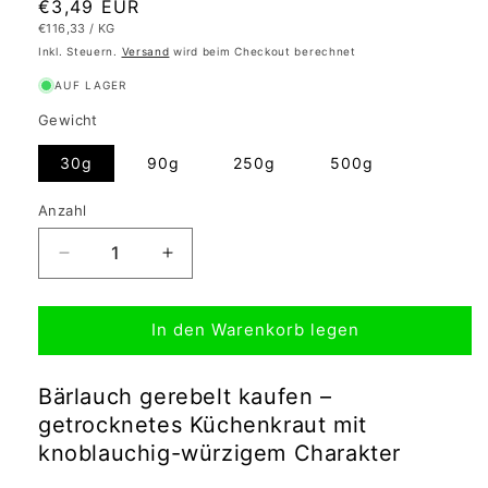
Normaler
€3,49 EUR
GRUNDPREIS
PRO
€116,33
/
KG
Preis
Inkl. Steuern.
Versand
wird beim Checkout berechnet
AUF LAGER
Gewicht
30g
90g
250g
500g
Anzahl
Verringere
Erhöhe
die
die
Menge
Menge
In den Warenkorb legen
für
für
Bärlauch
Bärlauch
getrocknet
getrocknet
Bärlauch gerebelt kaufen –
|
|
getrocknetes Küchenkraut mit
3-
3-
5mm
5mm
knoblauchig-würzigem Charakter
gerebelt
gerebelt