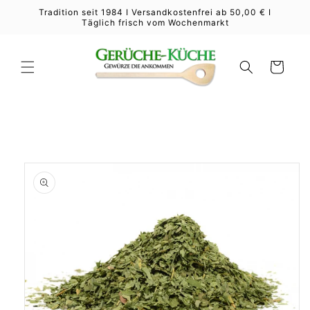
Direkt
Tradition seit 1984 I Versandkostenfrei ab 50,00 € I
zum
Täglich frisch vom Wochenmarkt
Inhalt
Warenkorb
duktinformationen
ingen